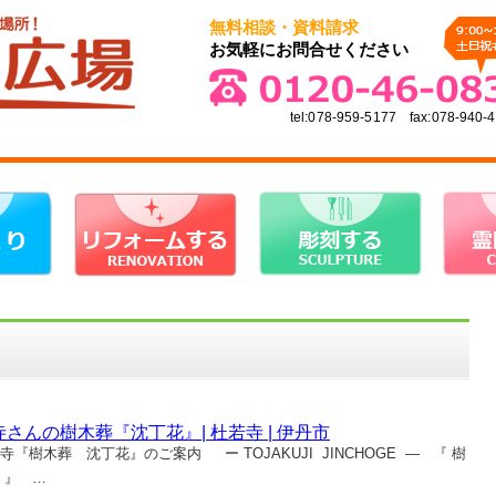
無料相談・資料請求
お気軽にお問合せください
tel:078-959-5177 fax:078-940-
寺さんの樹木葬『沈丁花』| 杜若寺 | 伊丹市
寺『樹木葬 沈丁花』のご案内 ー TOJAKUJI JINCHOGE ― 『 樹
 』 …