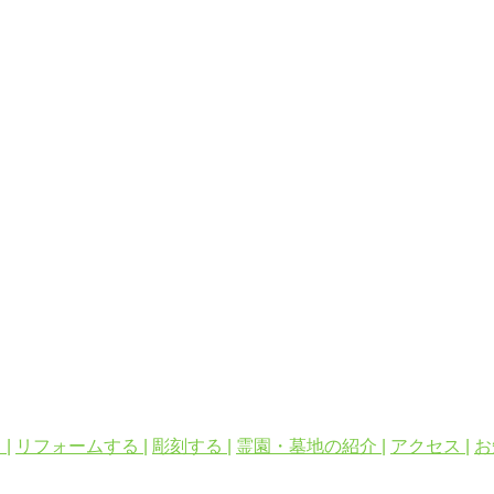
|
リフォームする |
彫刻する |
霊園・墓地の紹介 |
アクセス |
お