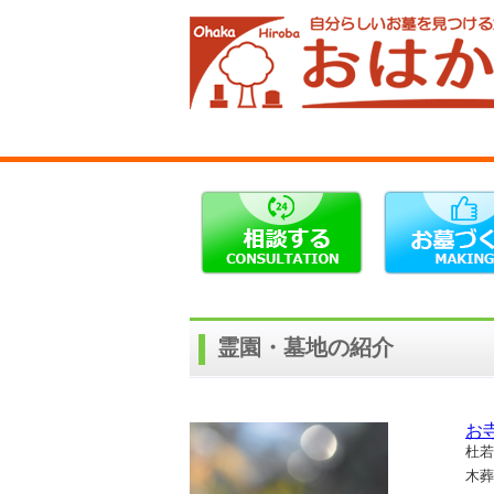
霊園・墓地の紹介
お
杜若
木葬